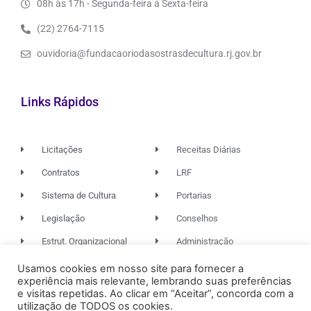
08h às 17h - Segunda-feira à Sexta-feira
(22) 2764-7115
ouvidoria@fundacaoriodasostrasdecultura.rj.gov.br
Links Rápidos
Licitações
Receitas Diárias
Contratos
LRF
Sistema de Cultura
Portarias
Legislação
Conselhos
Estrut. Organizacional
Administração
Usamos cookies em nosso site para fornecer a
experiência mais relevante, lembrando suas preferências
© 2026. TODOS OS DIREITOS RESERVADOS.
e visitas repetidas. Ao clicar em “Aceitar”, concorda com a
utilização de TODOS os cookies.