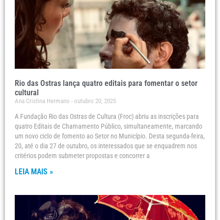
Rio das Ostras lança quatro editais para fomentar o setor
cultural
Ana Cristina Hermano
outubro 20, 2025
A Fundação Rio das Ostras de Cultura (Froc) abriu as inscrições para
quatro Editais de Chamamento Público, simultaneamente, marcando
um novo ciclo de fomento ao Setor no Município. Desta segunda-feira,
20, até o dia 27 de outubro, os interessados que se enquadrem nos
critérios podem submeter propostas e concorrer a
LEIA MAIS »