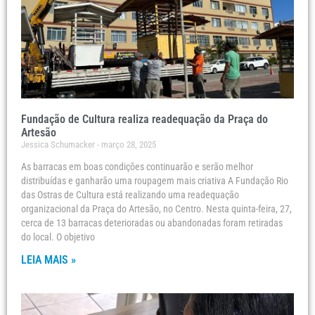
Fundação de Cultura realiza readequação da Praça do
Artesão
Jessica Schumacker
março 28, 2025
As barracas em boas condições continuarão e serão melhor
distribuídas e ganharão uma roupagem mais criativa A Fundação Rio
das Ostras de Cultura está realizando uma readequação
organizacional da Praça do Artesão, no Centro. Nesta quinta-feira, 27,
cerca de 13 barracas deterioradas ou abandonadas foram retiradas
do local. O objetivo
LEIA MAIS »