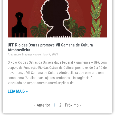
UFF Rio das Ostras promove VII Semana de Cultura
Afrobrasileira
Alexandre Trápaga
novembro 7, 2023
O Polo Rio das Ostras da Universidade Federal Fluminense – UFF, com
o apoio da Fundação Rio das Ostras de Cultura, promove, de 6 a 10 de
novembro, a VII Semana de Cultura Afrobrasileira que este ano tem
como tema “Aquilombar: sujeitos, territórios e insurgências”.
Vinculado ao Departamento Interdisciplinar de
LEIA MAIS »
« Anterior
1
2
Próximo »