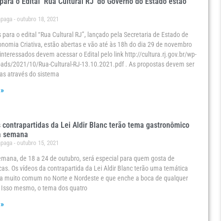
 para o Edital ‘Rua Cultural RJ’ do Governo do Estado estão
ápaga
outubro 18, 2021
s para o edital “Rua Cultural RJ”, lançado pela Secretaria de Estado de
onomia Criativa, estão abertas e vão até às 18h do dia 29 de novembro
interessados devem acessar o Edital pelo link http://cultura.rj.gov.br/wp-
oads/2021/10/Rua-Cultural-RJ-13.10.2021.pdf . As propostas devem ser
s através do sistema
 »
 contrapartidas da Lei Aldir Blanc terão tema gastronômico
a semana
ápaga
outubro 15, 2021
mana, de 18 a 24 de outubro, será especial para quem gosta de
cas. Os vídeos da contrapartida da Lei Aldir Blanc terão uma temática
a muito comum no Norte e Nordeste e que enche a boca de qualquer
. Isso mesmo, o tema dos quatro
 »