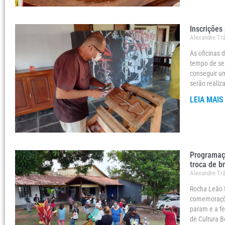
Inscrições
Alexandre Tr
As oficinas 
tempo de se
conseguir um
serão realiz
LEIA MAIS
Programaçã
troca de b
Alexandre Tr
Rocha Leão 
comemoraçõe
param e a fe
de Cultura 