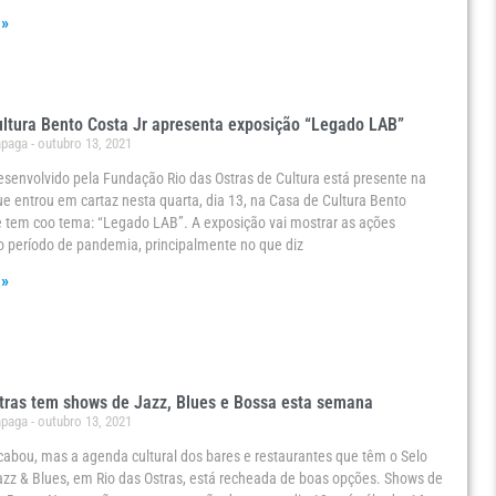
 »
ltura Bento Costa Jr apresenta exposição “Legado LAB”
ápaga
outubro 13, 2021
esenvolvido pela Fundação Rio das Ostras de Cultura está presente na
e entrou em cartaz nesta quarta, dia 13, na Casa de Cultura Bento
e tem coo tema: “Legado LAB”. A exposição vai mostrar as ações
o período de pandemia, principalmente no que diz
 »
tras tem shows de Jazz, Blues e Bossa esta semana
ápaga
outubro 13, 2021
cabou, mas a agenda cultural dos bares e restaurantes que têm o Selo
zz & Blues, em Rio das Ostras, está recheada de boas opções. Shows de