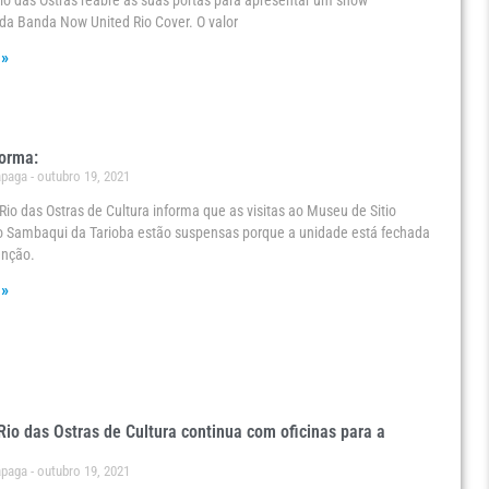
io das Ostras reabre as suas portas para apresentar um show
da Banda Now United Rio Cover. O valor
 »
forma:
ápaga
outubro 19, 2021
io das Ostras de Cultura informa que as visitas ao Museu de Sitio
o Sambaqui da Tarioba estão suspensas porque a unidade está fechada
enção.
 »
io das Ostras de Cultura continua com oficinas para a
ápaga
outubro 19, 2021