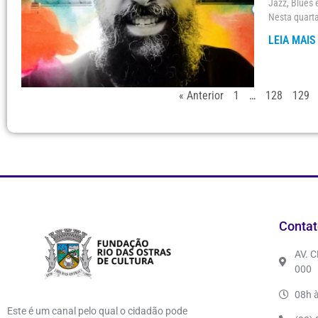
Jazz, Blues 
Nesta quarta
LEIA MAIS
« Anterior
1
…
128
129
Contat
AV. 
000
08h à
Este é um canal pelo qual o cidadão pode