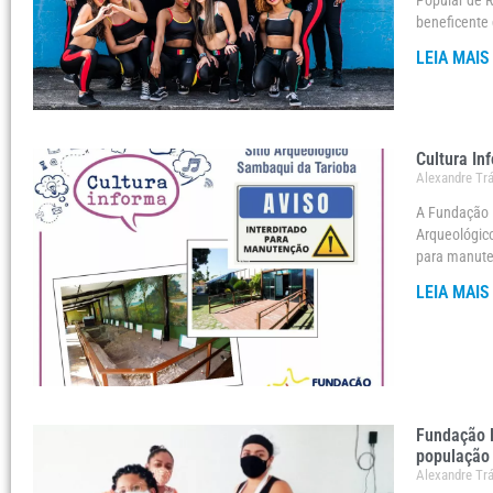
Popular de R
beneficente 
LEIA MAIS
Cultura In
Alexandre Tr
A Fundação R
Arqueológic
para manut
LEIA MAIS
Fundação R
população
Alexandre Tr