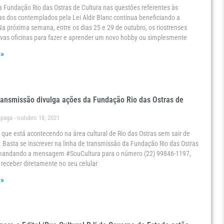
a Fundação Rio das Ostras de Cultura nas questões referentes às
as dos contemplados pela Lei Aldir Blanc continua beneficiando a
a próxima semana, entre os dias 25 e 29 de outubro, os riostrenses
ovas oficinas para fazer e aprender um novo hobby ou simplesmente
 »
ransmissão divulga ações da Fundação Rio das Ostras de
ápaga
outubro 18, 2021
 que está acontecendo na área cultural de Rio das Ostras sem sair de
l. Basta se inscrever na linha de transmissão da Fundação Rio das Ostras
 mandando a mensagem #SouCultura para o número (22) 99846-1197,
 receber diretamente no seu celular
 »