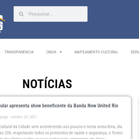
TRANSPARENCIA
ONDA
MAPEAMENTO CULTURAL
SER
NOTÍCIAS
ular apresenta show beneficente da Banda Now United Rio
ápaga
outubro 20, 2021
ultural da Cidade vem acontecendo aos poucos e nesta sexta-feira, dia
 das 20h, respeitando todos os protocolos de saúde e segurança, o Teatro