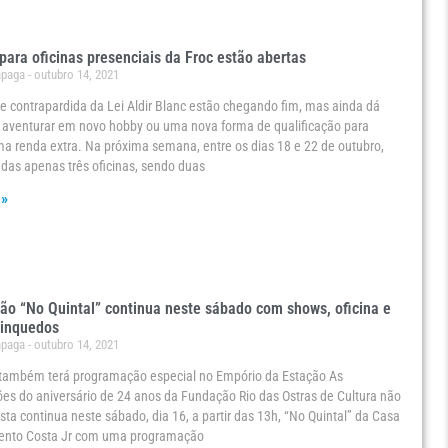
 para oficinas presenciais da Froc estão abertas
ápaga
outubro 14, 2021
de contrapardida da Lei Aldir Blanc estão chegando fim, mas ainda dá
 aventurar em novo hobby ou uma nova forma de qualificação para
a renda extra. Na próxima semana, entre os dias 18 e 22 de outubro,
adas apenas três oficinas, sendo duas
 »
o “No Quintal” continua neste sábado com shows, oficina e
rinquedos
ápaga
outubro 14, 2021
também terá programação especial no Empório da Estação As
s do aniversário de 24 anos da Fundação Rio das Ostras de Cultura não
sta continua neste sábado, dia 16, a partir das 13h, “No Quintal” da Casa
Bento Costa Jr com uma programação