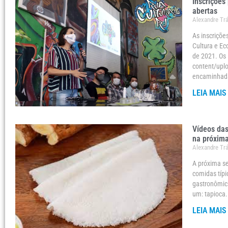
Inscrições
abertas
Alexandre Tr
As inscriçõe
Cultura e Ec
de 2021. Os 
content/upl
encaminhada
LEIA MAIS
Vídeos das
na próxim
Alexandre Tr
A próxima se
comidas típi
gastronômic
um: tapioca
LEIA MAIS