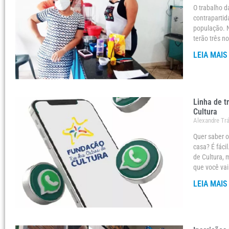
O trabalho d
contrapartid
população. N
terão três n
LEIA MAIS
Linha de t
Cultura
Alexandre Tr
Quer saber o
casa? É fáci
de Cultura,
que você vai
LEIA MAIS