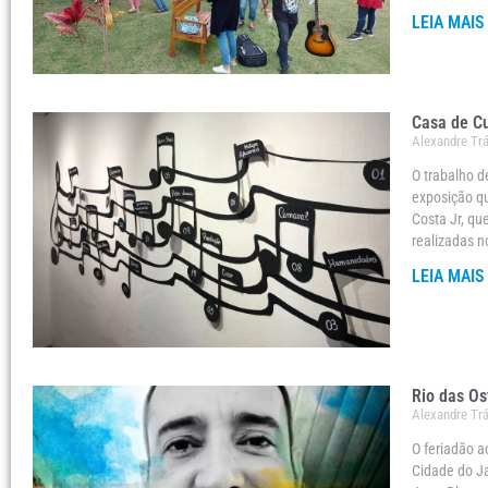
LEIA MAIS
Casa de Cu
Alexandre Tr
O trabalho d
exposição qu
Costa Jr, qu
realizadas n
LEIA MAIS
Rio das Os
Alexandre Tr
O feriadão a
Cidade do Ja