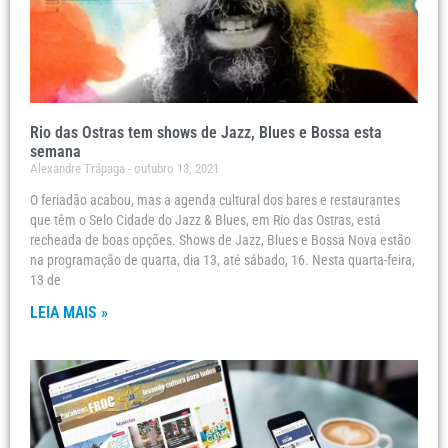
Rio das Ostras tem shows de Jazz, Blues e Bossa esta
semana
Alexandre Trápaga
outubro 13, 2021
O feriadão acabou, mas a agenda cultural dos bares e restaurantes
que têm o Selo Cidade do Jazz & Blues, em Rio das Ostras, está
recheada de boas opções. Shows de Jazz, Blues e Bossa Nova estão
na programação de quarta, dia 13, até sábado, 16. Nesta quarta-feira,
13 de
LEIA MAIS »