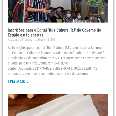
Inscrições para o Edital ‘Rua Cultural RJ’ do Governo do
Estado estão abertas
Alexandre Trápaga
outubro 18, 2021
As inscrições para o edital “Rua Cultural RJ”, lançado pela Secretaria
de Estado de Cultura e Economia Criativa, estão abertas e vão até às
18h do dia 29 de novembro de 2021. Os interessados devem acessar
o Edital pelo link http://cultura.rj.gov.br/wp-
content/uploads/2021/10/Rua-Cultural-RJ-13.10.2021.pdf . As
propostas devem ser encaminhadas através do sistema
LEIA MAIS »